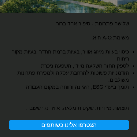
שלושה פתרונות - סיפור אחד ברור
משימת A-Q היא:
כיסוי בעיות מיזוג אוויר, בעיות ברמת החדר ובעיות מקור
ריחות
לספק החזר השקעה מיידי, השפעה ניכרת
הזדמנויות פשוטות להרחבת עסקה ולמכירת פתרונות
משולבים.
תומך ביעדי ESG, היגיינה ורווחה במקום העבודה
תוצאות מיידיות. שקיפות מלאה. אוויר נקי שעובד.
הצטרפו אלינו כשותפים