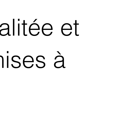
litée et
mises à