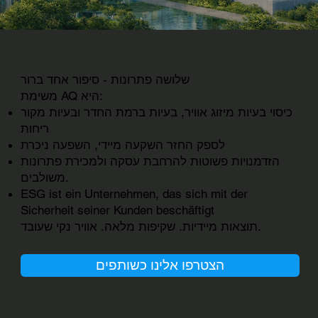
שלושה פתרונות - סיפור אחד ברור
משימת AQ היא:
כיסוי בעיות מיזוג אוויר, בעיות ברמת החדר ובעיות מקור
ריחות
לספק החזר השקעה מיידי, השפעה ניכרת
הזדמנויות פשוטות להרחבת עסקה ולמכירת פתרונות
משולבים.
ESG ist ein Unternehmen, das sich mit der
Sicherheit seiner Kunden beschäftigt
תוצאות מיידיות. שקיפות מלאה. אוויר נקי שעובד.
הצטרפו אלינו כשותפים