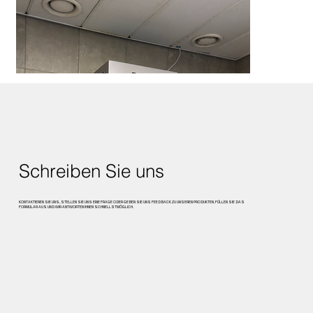
Schreiben Sie uns
KONTAKTIEREN SIE UNS, STELLEN SIE UNS EINE FRAGE ODER GEBEN SIE UNS FEEDBACK ZU UNSEREN PRODUKTEN. FÜLLEN SIE DAS
FORMULAR AUS UND WIR ANTWORTEN IHNEN SCHNELLSTMÖGLICH.