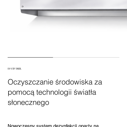
UV-V BY SAGOL
Oczyszczanie środowiska za
pomocą technologii światła
słonecznego
Nowoczesny system dezynfekcji oparty na